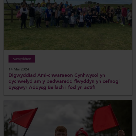
Newyddion
14 Mai 2024
Digwyddiad Aml-chwaraeon Cynhwysol yn
dychwelyd am y bedwaredd flwyddyn yn cefnogi
dysgwyr Addysg Bellach i fod yn actif!