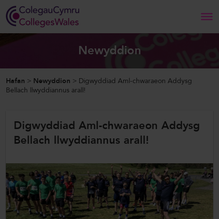
Search
Newyddion
Hafan
Hafan
>
Newyddion
>
Digwyddiad Aml-chwaraeon Addysg
Bellach llwyddiannus arall!
Amdanom Ni
Digwyddiad Aml-chwaraeon Addysg
Ein Gwaith
Bellach llwyddiannus arall!
Newyddion a Digwyddiadau
Cysylltwch â Ni
ColegauCymru