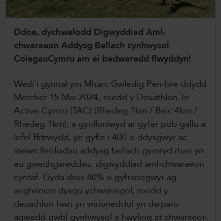
ColegauCymru Rhyngwladol
Ddoe, dychwelodd Digwyddiad Aml-
Chwaraeon ColegauCymru
chwaraeon Addysg Bellach cynhwysol
ColegauCymru am ei bedwaredd flwyddyn!
Wedi'i gynnal ym Mharc Gwledig Pen-bre ddydd
Mercher 15 Mai 2024, roedd y Deuathlon Tri
Active Cymru (TAC) (Rhedeg 1km / Beic 4km /
Rhedeg 1km), a gynlluniwyd ar gyfer pob gallu a
lefel ffitrwydd, yn gyfle i 400 o ddysgwyr ac
mewn lleoliadau addysg bellach gymryd rhan yn
eu gweithgareddau. digwyddiad aml-chwaraeon
cyntaf. Gyda dros 40% o gyfranogwyr ag
anghenion dysgu ychwanegol, roedd y
deuathlon hwn yn wirioneddol yn darparu
agwedd gwbl gynhwysol a hwyliog at chwaraeon