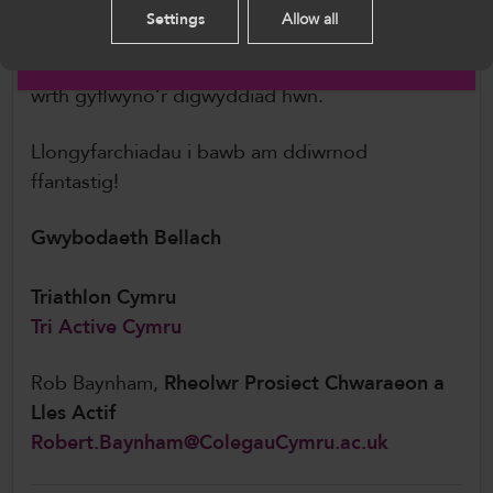
gan Lywodraeth Cymru, Coleg Sir Gâr, Triathlon
Settings
Allow all
Cymru, Beicio Cymru, Chwaraeon Anabledd
English
Cymru, AoC Sport a Chyngor Sir Caerfyrddin,
wrth gyflwyno’r digwyddiad hwn.
Llongyfarchiadau i bawb am ddiwrnod
ffantastig!
Gwybodaeth Bellach
Triathlon Cymru
Tri Active Cymru
Rob Baynham,
Rheolwr Prosiect Chwaraeon a
Lles Actif
Robert.Baynham@ColegauCymru.ac.uk