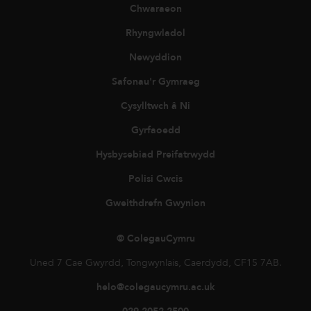
Chwaraeon
Rhyngwladol
Newyddion
Safonau'r Gymraeg
Cysylltwch â Ni
Gyrfaoedd
Hysbysebiad Preifatrwydd
Polisi Cwcis
Gweithdrefn Gwynion
© ColegauCymru
Uned 7 Cae Gwyrdd, Tongwynlais, Caerdydd, CF15 7AB.
helo@colegaucymru.ac.uk