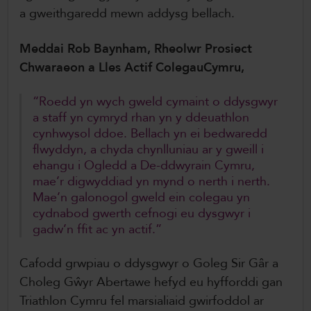
a gweithgaredd mewn addysg bellach.
Meddai Rob Baynham, Rheolwr Prosiect
Chwaraeon a Lles Actif ColegauCymru,
“Roedd yn wych gweld cymaint o ddysgwyr
a staff yn cymryd rhan yn y ddeuathlon
cynhwysol ddoe. Bellach yn ei bedwaredd
flwyddyn, a chyda chynlluniau ar y gweill i
ehangu i Ogledd a De-ddwyrain Cymru,
mae’r digwyddiad yn mynd o nerth i nerth.
Mae’n galonogol gweld ein colegau yn
cydnabod gwerth cefnogi eu dysgwyr i
gadw’n ffit ac yn actif.”
Cafodd grwpiau o ddysgwyr o Goleg Sir Gâr a
Choleg Gŵyr Abertawe hefyd eu hyfforddi gan
Triathlon Cymru fel marsialiaid gwirfoddol ar