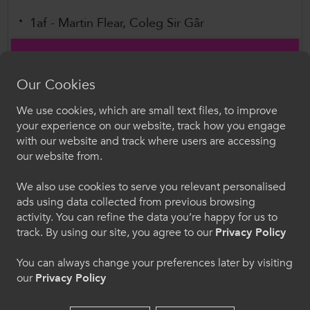
1af - Martin Flear, Coleg Sir Gâr
2il - Tom
Snelgrove,
Coleg Sir Gâr
Our Cookies
3ydd - Carwyn
We use cookies, which are small text files, to improve
Croeso i ColegauCymru
Jones, Coleg
your experience on our website, track how you engage
with our website and track where users are accessing
Gŵyr Abertawe
Dewiswch eich iaith. Trwy ddefnyddio'r safle we
our website from.
hon, rydych yn cytuno i'n defnydd o gwcis.
Ras Merched - Staff
We also use cookies to serve you relevant personalised
ads using data collected from previous browsing
Cymraeg
1af - Jess O’Driscoll, Coleg Gŵyr Abertawe
activity. You can refine the data you’re happy for us to
track. By using our site, you agree to our
Privacy Policy
2il - Laura Borelli, Coleg Gŵyr Abertawe
Welcome to CollegesWales
3ydd - Carolyn Thomas, ColegauCymru
You can always change your preferences later by visiting
our
Privacy Policy
Please select your language preference. By using
Rydym yn ddiolchgar am y gefnogaeth barhaus
this site you agree to our use of cookies.