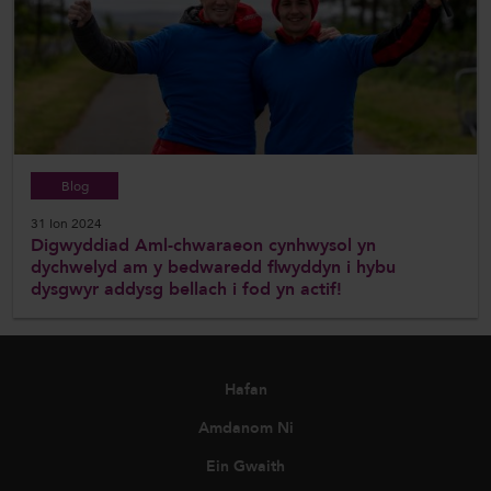
Blog
31 Ion 2024
Digwyddiad Aml-chwaraeon cynhwysol yn
dychwelyd am y bedwaredd flwyddyn i hybu
dysgwyr addysg bellach i fod yn actif!
Hafan
Amdanom Ni
Ein Gwaith