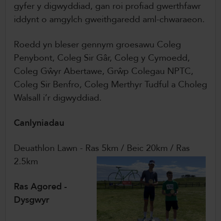
gyfer y digwyddiad, gan roi profiad gwerthfawr
iddynt o amgylch gweithgaredd aml-chwaraeon.
Roedd yn bleser gennym groesawu Coleg
Penybont, Coleg Sir Gâr, Coleg y Cymoedd,
Coleg Gŵyr Abertawe, Grŵp Colegau NPTC,
Coleg Sir Benfro, Coleg Merthyr Tudful a Choleg
Walsall i’r digwyddiad.
Canlyniadau
Deuathlon Lawn - Ras 5km / Beic 20km / Ras
2.5km
Ras Agored -
Dysgwyr