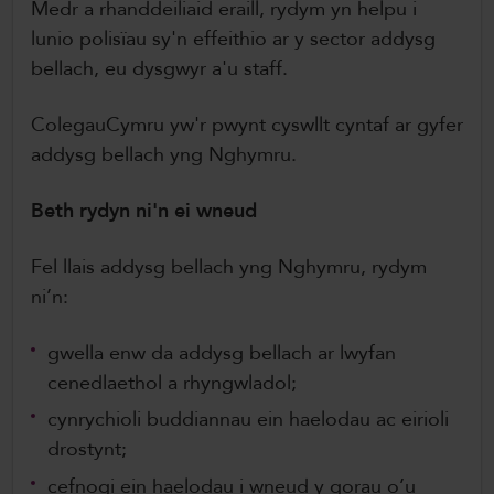
Medr a rhanddeiliaid eraill, rydym yn helpu i
lunio polisïau sy'n effeithio ar y sector addysg
bellach, eu dysgwyr a'u staff.
ColegauCymru yw'r pwynt cyswllt cyntaf ar gyfer
addysg bellach yng Nghymru.
Beth rydyn ni'n ei wneud
Fel llais addysg bellach yng Nghymru, rydym
ni’n:
gwella enw da addysg bellach ar lwyfan
cenedlaethol a rhyngwladol;
cynrychioli buddiannau ein haelodau ac eirioli
drostynt;
cefnogi ein haelodau i wneud y gorau o’u