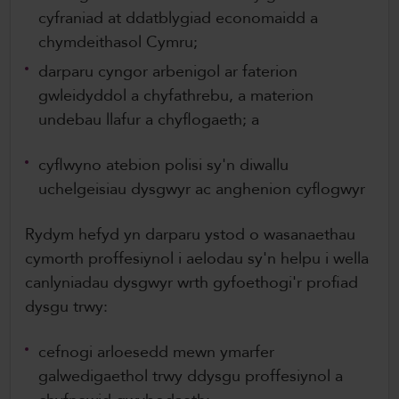
cyfraniad at ddatblygiad economaidd a
chymdeithasol Cymru;
darparu cyngor arbenigol ar faterion
gwleidyddol a chyfathrebu, a materion
undebau llafur a chyflogaeth; a
cyflwyno atebion polisi sy'n diwallu
uchelgeisiau dysgwyr ac anghenion cyflogwyr
Rydym hefyd yn darparu ystod o wasanaethau
cymorth proffesiynol i aelodau sy'n helpu i wella
canlyniadau dysgwyr wrth gyfoethogi'r profiad
dysgu trwy:
cefnogi arloesedd mewn ymarfer
galwedigaethol trwy ddysgu proffesiynol a