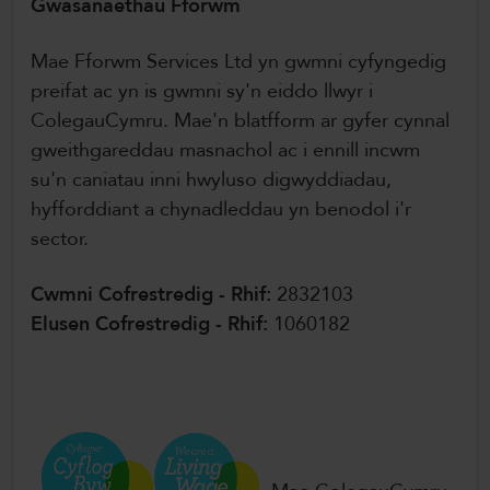
Gwasanaethau Fforwm
Mae Fforwm Services Ltd yn gwmni cyfyngedig
preifat ac yn is gwmni sy'n eiddo llwyr i
ColegauCymru. Mae'n blatfform ar gyfer cynnal
gweithgareddau masnachol ac i ennill incwm
su'n caniatau inni hwyluso digwyddiadau,
hyfforddiant a chynadleddau yn benodol i'r
sector.
Cwmni Cofrestredig - Rhif:
2832103
Elusen Cofrestredig - Rhif:
1060182