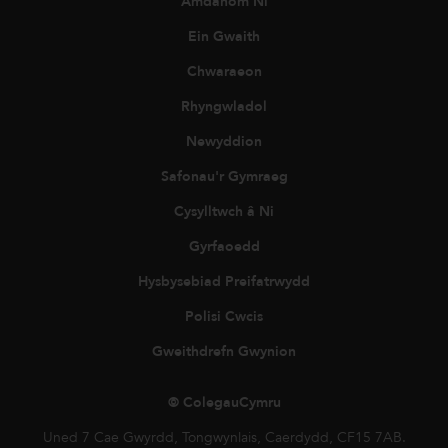
Amdanom Ni
Ein Gwaith
Chwaraeon
Rhyngwladol
Newyddion
Safonau'r Gymraeg
Cysylltwch â Ni
Gyrfaoedd
Hysbysebiad Preifatrwydd
Polisi Cwcis
Gweithdrefn Gwynion
© ColegauCymru
Uned 7 Cae Gwyrdd, Tongwynlais, Caerdydd, CF15 7AB.