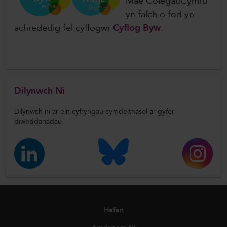
Mae ColegauCymru
yn falch o fod yn
achrededig fel cyflogwr
Cyflog Byw
.
Dilynwch Ni
Dilynwch ni ar ein cyfryngau cymdeithasol ar gyfer
diweddariadau.
Hafan