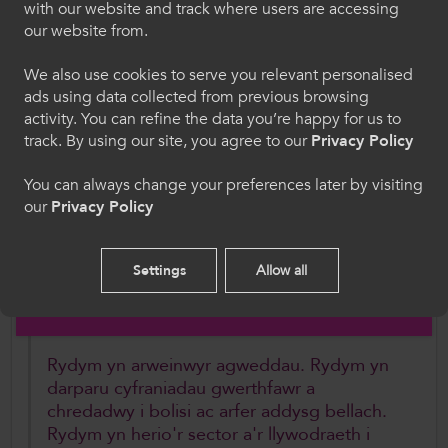
Ein Gwerthoedd
with our website and track where users are accessing
Dewiswch eich iaith. Trwy ddefnyddio'r safle we
Rydym yn sefydliad a chyfarwyddir ar werthoedd
our website from.
hon, rydych yn cytuno i'n defnydd o gwcis.
sy'n seiliedig ar weledigaeth. Mae ein gwaith yn
We also use cookies to serve you relevant personalised
cael ei arwain a'i lywio gan ein gwerthoedd.
ads using data collected from previous browsing
Cymraeg
activity. You can refine the data you’re happy for us to
Arbenigol
track. By using our site, you agree to our
Privacy Policy
Welcome to CollegesWales
Rydym yn graff, yn ddibynadwy ac yn
You can always change your preferences later by visiting
dryloyw. Rydym yn defnyddio ein
our
Privacy Policy
Please select your language preference. By using
gwybodaeth arbenigol i fynegi barn
this site you agree to our use of cookies.
broffesiynol, gytbwys a phroffesiynol i
gyflawni ein gweledigaeth.
Settings
Allow all
English
Aflonyddgar
Rydym yn arweinwyr agweddau. Rydym yn
darparu cyfraniadau gwerthfawr a
chredadwy i bolisi ac arfer addysg bellach.
Rydym yn herio'r sector a'r llywodraeth i