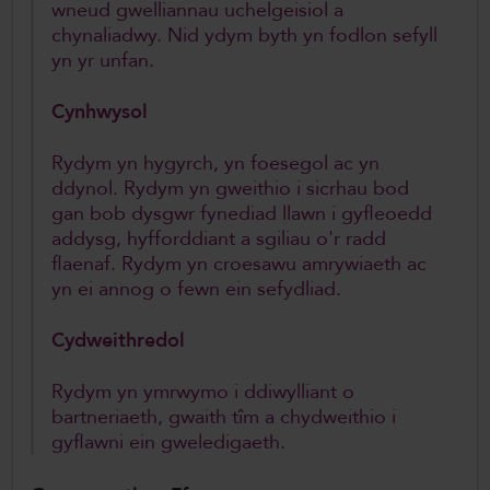
wneud gwelliannau uchelgeisiol a
chynaliadwy. Nid ydym byth yn fodlon sefyll
yn yr unfan.
Cynhwysol
Rydym yn hygyrch, yn foesegol ac yn
ddynol. Rydym yn gweithio i sicrhau bod
gan bob dysgwr fynediad llawn i gyfleoedd
addysg, hyfforddiant a sgiliau o'r radd
flaenaf. Rydym yn croesawu amrywiaeth ac
yn ei annog o fewn ein sefydliad.
Cydweithredol
Rydym yn ymrwymo i ddiwylliant o
bartneriaeth, gwaith tîm a chydweithio i
gyflawni ein gweledigaeth.