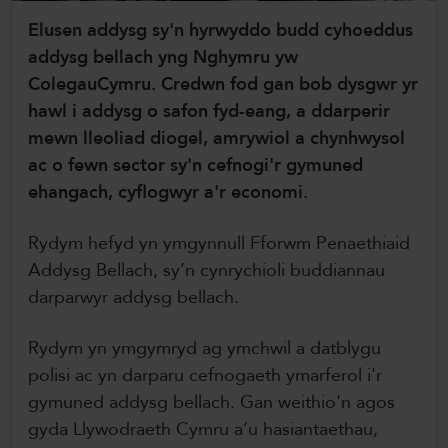
ColegauCymru Rhyngwladol
Elusen addysg sy'n hyrwyddo budd cyhoeddus
addysg bellach yng Nghymru yw
Chwaraeon ColegauCymru
ColegauCymru. Credwn fod gan bob dysgwr yr
hawl i addysg o safon fyd-eang, a ddarperir
mewn lleoliad diogel, amrywiol a chynhwysol
ac o fewn sector sy'n cefnogi'r gymuned
ehangach, cyflogwyr a'r economi.
Rydym hefyd yn ymgynnull Fforwm Penaethiaid
Addysg Bellach, sy’n cynrychioli buddiannau
darparwyr addysg bellach.
Rydym yn ymgymryd ag ymchwil a datblygu
polisi ac yn darparu cefnogaeth ymarferol i'r
gymuned addysg bellach. Gan weithio'n agos
gyda Llywodraeth Cymru a’u hasiantaethau,