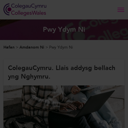
Search
Pwy Ydym Ni
Hafan
Hafan
>
Amdanom Ni
>
Pwy Ydym Ni
Amdanom Ni
ColegauCymru. Llais addysg bellach
Ein Gwaith
yng Nghymru.
Newyddion a Digwyddiadau
Cysylltwch â Ni
ColegauCymru