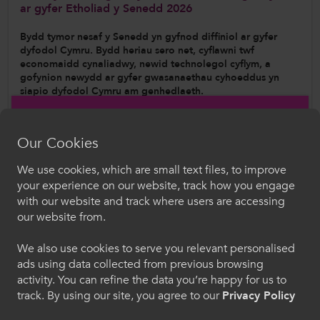
ar gyfer Etholiad y Senedd 2026
Bydd tymor nesaf y Senedd yn gyfnod diffiniol ar gyfer
dyfodol Cymru. Bydd heriau sero net, cyflawni twf
economaidd cynaliadwy, newid technolegol cyflym, a
gofynion newydd ar gyfer gwasanaethau cyhoeddus yn
siapio dyfodol Cymru am genhedlaeth.
Mae’r maniffesto hwn yn nodi sut gall y sector Addysg
Bellach fod yn rhan o fynd i’r afael â’r heriau y bydd Cymru yn
Our Cookies
eu hwynebu dros y ddegawd nesaf - yr her o sero net,
cyflawni twf economaidd cynaliadwy, newid technolegol
We use cookies, which are small text files, to improve
cyflym, a gofynion newydd ar wasanaethau cyhoeddus.
Croeso i ColegauCymru
your experience on our website, track how you engage
with our website and track where users are accessing
Dewiswch eich iaith. Trwy ddefnyddio'r safle we
our website from.
hon, rydych yn cytuno i'n defnydd o gwcis.
We also use cookies to serve you relevant personalised
ads using data collected from previous browsing
Cymraeg
activity. You can refine the data you’re happy for us to
track. By using our site, you agree to our
Privacy Policy