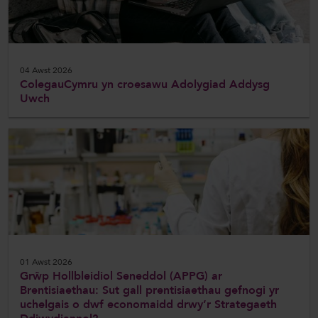
ColegauCymru Rhyngwladol
Chwaraeon ColegauCymru
04 Awst 2026
ColegauCymru yn croesawu Adolygiad Addysg
Uwch
01 Awst 2026
Grŵp Hollbleidiol Seneddol (APPG) ar
Brentisiaethau: Sut gall prentisiaethau gefnogi yr
uchelgais o dwf economaidd drwy’r Strategaeth