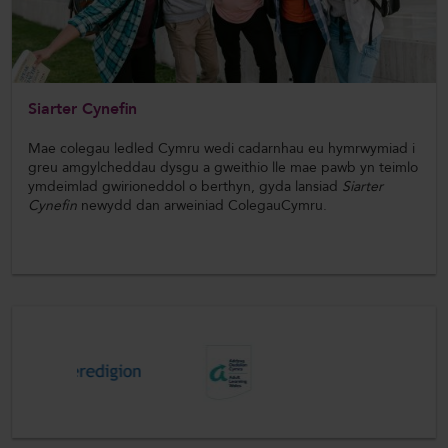
Siarter Cynefin
Mae colegau ledled Cymru wedi cadarnhau eu hymrwymiad i
greu amgylcheddau dysgu a gweithio lle mae pawb yn teimlo
ymdeimlad gwirioneddol o berthyn, gyda lansiad
Siarter
Cynefin
newydd dan arweiniad ColegauCymru.