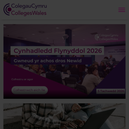
Search
Hafan
Amdanom Ni
Ein Gwaith
Newyddion a Digwyddiadau
Cysylltwch â Ni
ColegauCymru