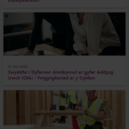
Ddiwydiannol?
31 Gor 2026
Swyddfa'r Dyfarnwr Annibynnol ar gyfer Addysg
Uwch (OIA) - Ymgynghoriad ar y Cynllun