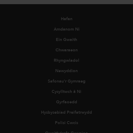
Hafan
Amdanom Ni
Ein Gwaith
Chwaraeon
Rhyngwladol
Newyddion
Safonau'r Gymraeg
Cysylltwch â Ni
Gyrfaoedd
Hysbysebiad Preifatrwydd
Polisi Cwcis