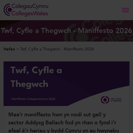
Search
Twf, Cyfle a Thegwch - Maniffesto 2026
Hafan
Hafan
>
Twf, Cyfle a Thegwch - Maniffesto 2026
Amdanom Ni
Ein Gwaith
Newyddion a Digwyddiadau
Cysylltwch â Ni
Mae’r maniffesto hwn yn nodi sut gall y
sector Addysg Bellach fod yn rhan o fynd i’r
ColegauCymru
afael â’r heriau y bydd Cymru yn eu hwynebu