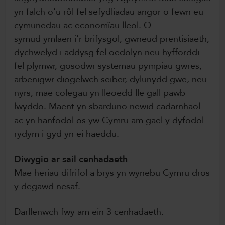
yn falch o’u rôl fel sefydliadau angor o fewn eu
cymunedau ac economïau lleol. O
symud ymlaen i’r brifysgol, gwneud prentisiaeth,
dychwelyd i addysg fel oedolyn neu hyfforddi
fel plymwr, gosodwr systemau pympiau gwres,
arbenigwr diogelwch seiber, dylunydd gwe, neu
nyrs, mae colegau yn lleoedd lle gall pawb
lwyddo. Maent yn sbarduno newid cadarnhaol
ac yn hanfodol os yw Cymru am gael y dyfodol
rydym i gyd yn ei haeddu.
Diwygio ar sail cenhadaeth
Mae heriau difrifol a brys yn wynebu Cymru dros
y degawd nesaf.
Darllenwch fwy am ein 3 cenhadaeth.