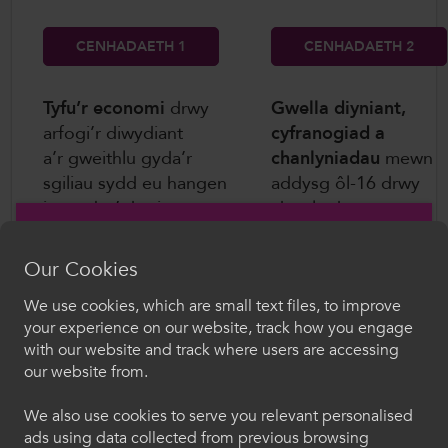
CENHADAETH 1
CENHADAETH 2
Tyfu’r economi
drwy
Gwella diyniant,
arfogi’r diwydiant
cyfranogiad a
a’r gweithlu gyda’r
chanlyniadau
mewn
sgiliau sydd eu hangen
addysg ôl-16 drwy
i wynebu’r heriau a
chwalu rhwystrau,
ddaw o economi
helpu pobl ifanc
sy’n newid o ganlyniad i
wneud y
Our Cookies
sero net a
penderfyniadau cywir
We use cookies, which are small text files, to improve
datblygiad Deallusrwydd
ynghylch eu dyfodol 
Croeso i ColegauCymru
your experience on our website, track how you engage
Artiffisial (AI).
bod yn barod ar gyfer
with our website and track where users are accessing
byd gwaith, a darparu
Dewiswch eich iaith. Trwy ddefnyddio'r safle we
our website from.
addysgu a dysgu o
hon, rydych yn cytuno i'n defnydd o gwcis.
ansawdd uchel.
We also use cookies to serve you relevant personalised
ads using data collected from previous browsing
Cymraeg