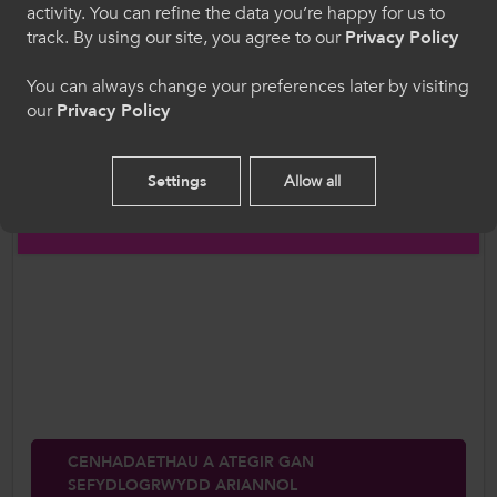
activity. You can refine the data you’re happy for us to
track. By using our site, you agree to our
Privacy Policy
Welcome to CollegesWales
You can always change your preferences later by visiting
our
Privacy Policy
Please select your language preference. By using
this site you agree to our use of cookies.
Settings
Allow all
English
CENHADAETHAU A ATEGIR GAN
SEFYDLOGRWYDD ARIANNOL