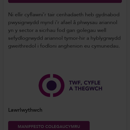
Ni ellir cyflawni’r tair cenhadaeth heb gydnabod
pwysigrwydd mynd i’r afael â phwysau ariannol
yn y sector a sicrhau fod gan golegau well
sefydlogrwydd ariannol tymor-hir a hyblygrwydd
gweithredol i fodloni anghenion eu cymunedau.
Lawrlwythwch
MANIFFESTO COLEGAUCYMRU