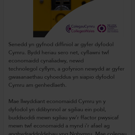
Senedd yn gyfnod diffiniol ar gyfer dyfodol
Cymru. Bydd heriau sero net, cyflawni twf
economaidd cynaliadwy, newid
technolegol cyflym, a gofynion newydd ar gyfer
gwasanaethau cyhoeddus yn siapio dyfodol
Cymru am genhedlaeth.
Mae llwyddiant economaidd Cymru yn y
dyfodol yn ddibynnol ar sgiliau ein pobl,
buddsoddi mewn sgiliau yw’r ffactor pwysicaf
mewn twf economaidd a mynd i’r afael ag
anghydraddoldebau yng Nghymru. Mae colegau