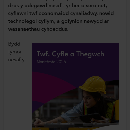
dros y ddegawd nesaf - yr her o sero net,
ColegauCymru Rhyngwladol
cyflawni twf economaidd cynaliadwy, newid
Chwaraeon ColegauCymru
technolegol cyflym, a gofynion newydd ar
wasanaethau cyhoeddus.
Bydd
tymor
nesaf y