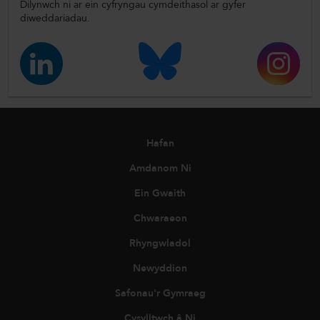
Dilynwch ni ar ein cyfryngau cymdeithasol ar gyfer
diweddariadau.
Hafan
Amdanom Ni
Ein Gwaith
Chwaraeon
Rhyngwladol
Newyddion
Safonau'r Gymraeg
Cysylltwch â Ni