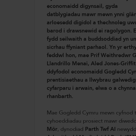
economaidd digynsail, gyda
datblygiadau mawr mewn ynni glân
arloesedd digidol a thechnoleg uw
barod i drawsnewid ei ragolygon. E
fydd seilwaith a buddsoddiad yn un
sicrhau ffyniant parhaol. Yn yr erth
feddwl hon, mae Prif Weithredwr 
Llandrillo Menai, Aled Jones-Griffi
ddyfodol economaidd Gogledd Cym
prentisiaethau a llwybrau galwedig
cyfarparu i arwain, elwa o a chynna
rhanbarth.
Mae Gogledd Cymru mewn cyfnod tr
cyhoeddiadau prosiect mawr diwed
Môr
, dynodiad
Parth Twf AI
newydd