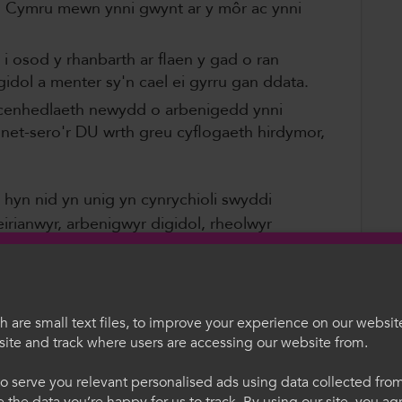
d Cymru mewn ynni gwynt ar y môr ac ynni
l i osod y rhanbarth ar flaen y gad o ran
digidol a menter sy'n cael ei gyrru gan ddata.
 cenhedlaeth newydd o arbenigedd ynni
 net-sero'r DU wrth greu cyflogaeth hirdymor,
hyn nid yn unig yn cynrychioli swyddi
irianwyr, arbenigwyr digidol, rheolwyr
wyr data, gwyddonwyr amgylcheddol,
chu uwch ac ymhellach, ar hyn o bryd,
 are small text files, to improve your experience on our websit
ite and track where users are accessing our website from.
lach yn glir: pwy fydd yn llenwi'r rolau hyn
egauCymru
Welcome to Colle
angen economaidd presennol ein heconomi
o serve you relevant personalised ads using data collected fr
ne the data you’re happy for us to track. By using our site, you a