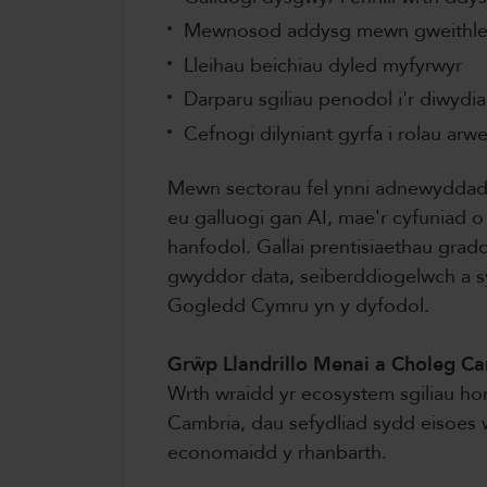
Mewnosod addysg mewn gweithl
Lleihau beichiau dyled myfyrwyr
Darparu sgiliau penodol i'r diwydia
Cefnogi dilyniant gyrfa i rolau ar
Mewn sectorau fel ynni adnewyddadw
eu galluogi gan AI, mae'r cyfuniad 
hanfodol. Gallai prentisiaethau gra
gwyddor data, seiberddiogelwch a sy
Gogledd Cymru yn y dyfodol.
Grŵp Llandrillo Menai a Choleg C
Wrth wraidd yr ecosystem sgiliau h
Cambria, dau sefydliad sydd eisoes 
economaidd y rhanbarth.