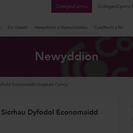
ColegauCymru
ColegauCymru 
i
Ein Gwaith
Newyddion a Digwyddiadau
Cysylltwch â Ni
Newyddion
 Dyfodol Economaidd Gogledd Cymru
 Sicrhau Dyfodol Economaidd