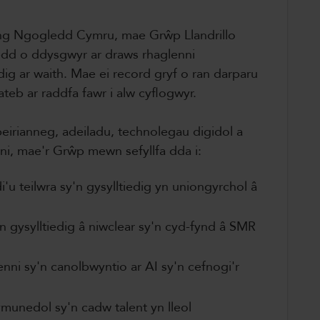
yng Ngogledd Cymru, mae Grŵp Llandrillo
dd o ddysgwyr ar draws rhaglenni
ig ar waith. Mae ei record gryf o ran darparu
ateb ar raddfa fawr i alw cyflogwyr.
irianneg, adeiladu, technolegau digidol a
nni, mae'r Grŵp mewn sefyllfa dda i:
'u teilwra sy'n gysylltiedig yn uniongyrchol â
 gysylltiedig â niwclear sy'n cyd-fynd â SMR
enni sy'n canolbwyntio ar AI sy'n cefnogi'r
munedol sy'n cadw talent yn lleol