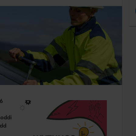
6
soddi
edd