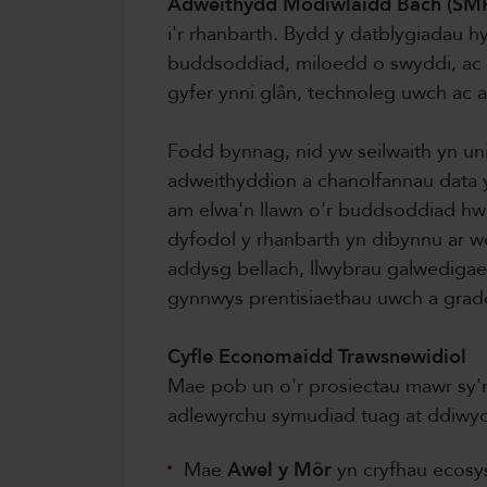
Adweithydd Modiwlaidd Bach (SM
i'r rhanbarth. Bydd y datblygiadau
buddsoddiad, miloedd o swyddi, ac ail
gyfer ynni glân, technoleg uwch ac 
Fodd bynnag, nid yw seilwaith yn uni
adweithyddion a chanolfannau data
am elwa'n llawn o'r buddsoddiad hwn
dyfodol y rhanbarth yn dibynnu ar w
addysg bellach, llwybrau galwedigaet
gynnwys prentisiaethau uwch a gra
Cyfle Economaidd Trawsnewidiol
Mae pob un o'r prosiectau mawr sy'
adlewyrchu symudiad tuag at ddiwydi
Mae
Awel y Môr
yn cryfhau ecosy