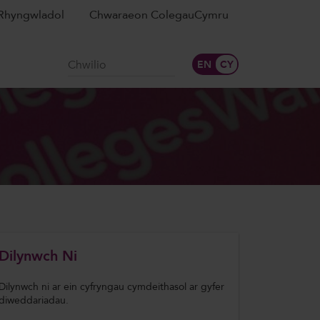
Rhyngwladol
Chwaraeon ColegauCymru
Chwilio
Dilynwch Ni
Dilynwch ni ar ein cyfryngau cymdeithasol ar gyfer
diweddariadau.