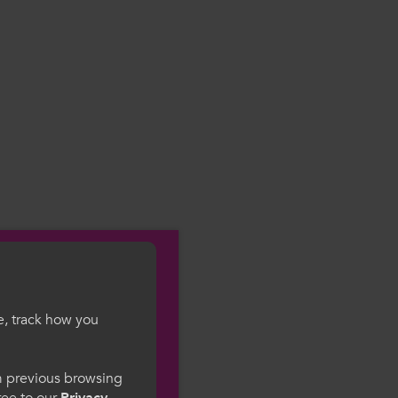
e, track how you
gesWales
om previous browsing
gree to our
Privacy