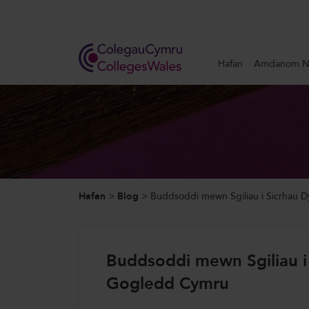
Search
Hafan
Amdanom N
Hafan
Amdanom Ni
Ein Gwaith
Hafan
>
Blog
>
Buddsoddi mewn Sgiliau i Sicrhau
Newyddion a Digwyddiadau
Cysylltwch â Ni
Buddsoddi mewn Sgiliau i
Gogledd Cymru
ColegauCymru