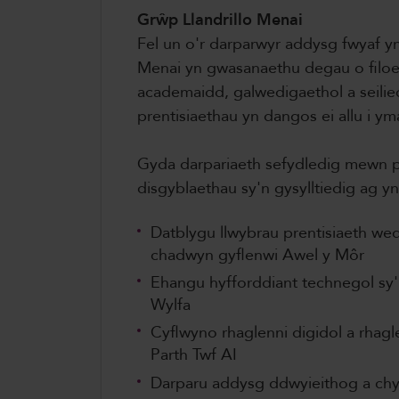
Grŵp Llandrillo Menai
Fel un o'r darparwyr addysg fwyaf 
Menai yn gwasanaethu degau o filoe
academaidd, galwedigaethol a seilied
prentisiaethau yn dangos ei allu i ym
Gyda darpariaeth sefydledig mewn pe
disgyblaethau sy'n gysylltiedig ag y
Datblygu llwybrau prentisiaeth wedi
chadwyn gyflenwi Awel y Môr
Ehangu hyfforddiant technegol sy'n
Wylfa
Cyflwyno rhaglenni digidol a rhagl
Parth Twf AI
Darparu addysg ddwyieithog a chy