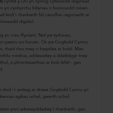
R)
cyntaf y DU yn cynnig cyfleoedd digynsail
 hyn yn cynhyrchu biliynau o bunnoedd mewn
-leoli'r rhanbarth fel canolfan ragoriaeth ar
arloesedd digidol.
g yn creu ffyniant. Nid yw tyrbinau,
 yn pweru eu hunain. Os yw Gogledd Cymru
, rhaid rhoi mwy o bwyslais ar bobl. Mae
eithlu medrus, addasadwy a ddatblygir trwy
hol, a phrentisiaethau ar bob lefel - gan
dd.
n dod i'r amlwg ar draws Gogledd Cymru yn
annau sgiliau uchel, gwerth uchel:
stem ynni adnewyddadwy'r rhanbarth, gan