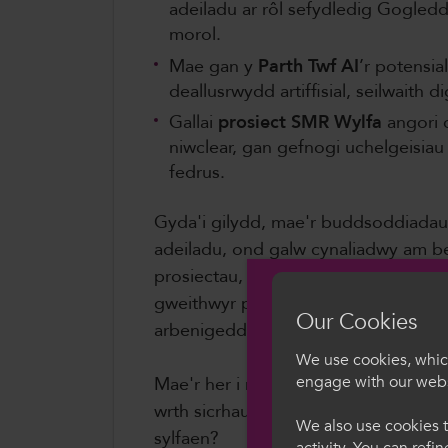
adeiladu ar rôl sefydledig Gogled
morol.
Mae gan y
Parth Twf AI
’r potensia
deallusrwydd artiffisial, seilwaith 
Gallai
prosiect SMR Wylfa
angori
niwclear, gan gefnogi uchelgeisiau
fedrus.
Gyda'i gilydd, mae'r buddsoddiadau 
adeiladu, ond galw cynaliadwy am be
prosiectau, technegwyr, dadansodd
gweithwyr proffesiynol gweithgynhyr
Our Cookies
arbenigeddau anhysbys.
We use cookies, which
engage with our webs
Mae'r her i ni yn y sector addysg bel
Croeso i Col
wrth sicrhau nad ydym yn peryglu 
We also use cookies t
sylfaen?
activity. You can refi