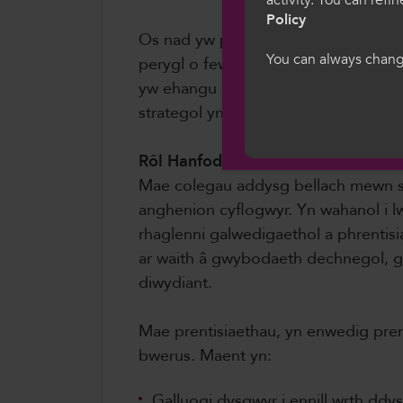
Dewiswch eich iaith
Policy
we hon, rydych yn 
Os nad yw pobl leol wedi'u cyfarpar
gwcis.
You can always change
perygl o fewnforio talent yn hytrach
yw ehangu prentisiaethau a llwybra
Cymraeg
strategol yn economaidd ac yn hanf
Rôl Hanfodol addysg bellach a Phr
Mae colegau addysg bellach mewn sef
anghenion cyflogwyr. Yn wahanol i
rhaglenni galwedigaethol a phrentisi
ar waith â gwybodaeth dechnegol, ga
diwydiant.
Mae prentisiaethau, yn enwedig pren
bwerus. Maent yn:
Galluogi dysgwyr i ennill wrth dd