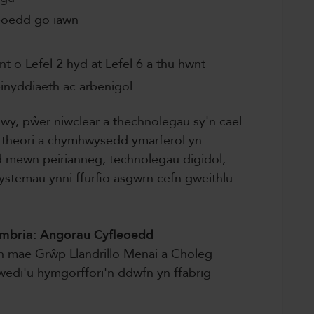
eoedd go iawn
nt o Lefel 2 hyd at Lefel 6 a thu hwnt
weinyddiaeth ac arbenigol
y, pŵer niwclear a thechnolegau sy'n cael
o theori a chymhwysedd ymarferol yn
dd mewn peirianneg, technolegau digidol,
stemau ynni ffurfio asgwrn cefn gweithlu
ambria: Angorau Cyfleoedd
on mae Grŵp Llandrillo Menai a Choleg
wedi'u hymgorffori'n ddwfn yn ffabrig