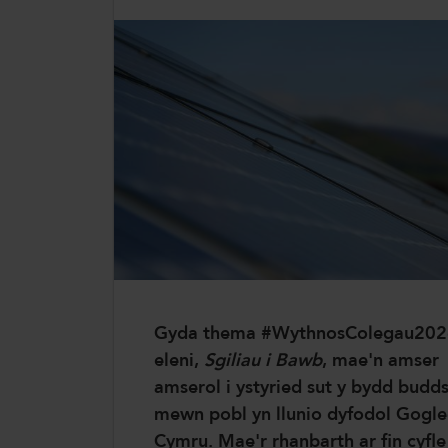
ColegauCymru Rhyngwladol
Chwaraeon ColegauCymru
Gyda thema #WythnosColegau202
eleni,
Sgiliau i Bawb
, mae'n amser
amserol i ystyried sut y bydd budd
mewn pobl yn llunio dyfodol Gogl
Cymru. Mae'r rhanbarth ar fin cyfle