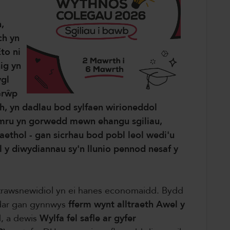
,
ch yn
to ni
ig yn
ygl
Grŵp
th, yn dadlau bod sylfaen wirioneddol
ru yn gorwedd mewn ehangu sgiliau,
aethol - gan sicrhau bod pobl leol wedi'u
l y diwydiannau sy'n llunio pennod nesaf y
awsnewidiol yn ei hanes economaidd. Bydd
dar gan gynnwys
fferm wynt alltraeth Awel y
, a dewis
Wylfa fel safle ar gyfer