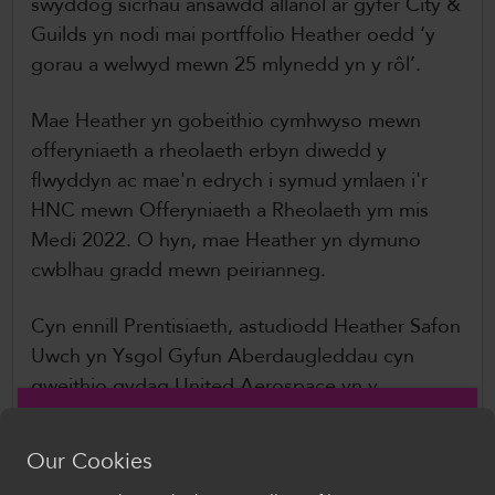
swyddog sicrhau ansawdd allanol ar gyfer City &
Guilds yn nodi mai portffolio Heather oedd ‘y
gorau a welwyd mewn 25 mlynedd yn y rôl’.
Mae Heather yn gobeithio cymhwyso mewn
offeryniaeth a rheolaeth erbyn diwedd y
flwyddyn ac mae'n edrych i symud ymlaen i'r
HNC mewn Offeryniaeth a Rheolaeth ym mis
Medi 2022. O hyn, mae Heather yn dymuno
cwblhau gradd mewn peirianneg.
Cyn ennill Prentisiaeth, astudiodd Heather Safon
Uwch yn Ysgol Gyfun Aberdaugleddau cyn
gweithio gydag United Aerospace yn y
gweithdy lamineiddio. Roedd gan Heather fwlch
mewn addysg am 10+ mlynedd cyn ennill y
Our Cookies
brentisiaeth Valero y gwnaeth gais amdani yn 30