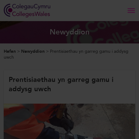
Search
Newyddion
Hafan
Hafan
>
Newyddion
>
Prentisiaethau yn garreg gamu i addysg
uwch
Amdanom Ni
Prentisiaethau yn garreg gamu i
Ein Gwaith
addysg uwch
Newyddion a Digwyddiadau
Cysylltwch â Ni
ColegauCymru