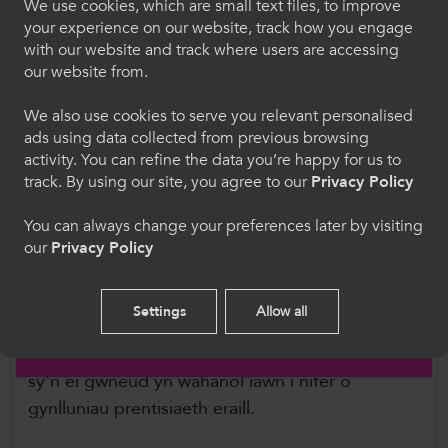
We use cookies, which are small text files, to improve
oed.
Croeso i ColegauCymru
your experience on our website, track how you engage
with our website and track where users are accessing
Mae Heather yn mwynhau'r Brentisiaeth yn fawr.
Dewiswch eich iaith. Trwy ddefnyddio'r safle we
our website from.
hon, rydych yn cytuno i'n defnydd o gwcis.
Mae wedi rhoi’r cyfle iddi ddysgu sgiliau newydd
yn ogystal ag ehangu ar y sgiliau mecanyddol y
We also use cookies to serve you relevant personalised
ads using data collected from previous browsing
mae wedi’u dysgu drwy reidio a chynnal a chadw
Cymraeg
activity. You can refine the data you’re happy for us to
beiciau modur oddi ar y ffordd.
track. By using our site, you agree to our
Privacy Policy
Mae Cynllun Prentisiaeth Valero yn denu ystod
Welcome to CollegesWales
You can always change your preferences later by visiting
amrywiol o unigolion, tra bod rhai yn gwneud
our
Privacy Policy
Please select your language preference. By using
cais yn uniongyrchol o’r ysgol, mae llawer o’r
this site you agree to our use of cookies.
prentisiaid eisoes wedi cael profiad sylweddol
Settings
Allow all
mewn amrywiaeth eang o sectorau ac mae hyn
English
yn dod â deinameg unigryw i Brentisiaeth Valero
sy’n ei gwneud yn wahanol iawn i nifer o
gynlluniau prentisiaeth eraill.