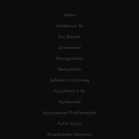
Hafan
Amdanom Ni
Ein Gwaith
Chwaraeon
Rhyngwladol
Newyddion
Safonau'r Gymraeg
Cysylltwch â Ni
Gyrfaoedd
Hysbysebiad Preifatrwydd
Polisi Cwcis
Gweithdrefn Gwynion