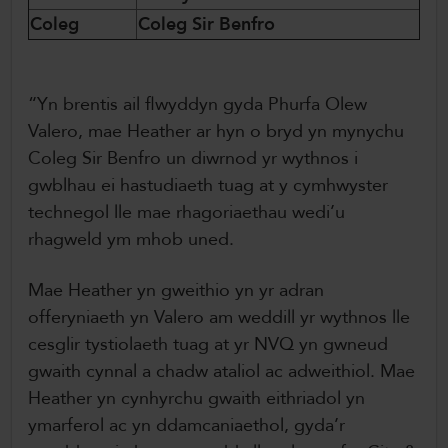
Coleg
Coleg Sir Benfro
“Yn brentis ail flwyddyn gyda Phurfa Olew
Valero, mae Heather ar hyn o bryd yn mynychu
Coleg Sir Benfro un diwrnod yr wythnos i
gwblhau ei hastudiaeth tuag at y cymhwyster
technegol lle mae rhagoriaethau wedi’u
rhagweld ym mhob uned.
Mae Heather yn gweithio yn yr adran
offeryniaeth yn Valero am weddill yr wythnos lle
cesglir tystiolaeth tuag at yr NVQ yn gwneud
gwaith cynnal a chadw ataliol ac adweithiol. Mae
Heather yn cynhyrchu gwaith eithriadol yn
ymarferol ac yn ddamcaniaethol, gyda’r