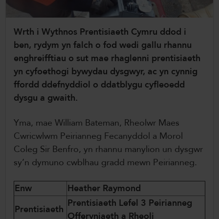
ColegauCymru Rhyngwladol
Wrth i Wythnos Prentisiaeth Cymru ddod i
Chwaraeon ColegauCymru
ben, rydym yn falch o fod wedi gallu rhannu
enghreifftiau o sut mae rhaglenni prentisiaeth
yn cyfoethogi bywydau dysgwyr, ac yn cynnig
ffordd ddefnyddiol o ddatblygu cyfleoedd
dysgu a gwaith.
Yma, mae William Bateman, Rheolwr Maes
Cwricwlwm Peirianneg Fecanyddol a Morol
Coleg Sir Benfro, yn rhannu manylion un dysgwr
sy’n dymuno cwblhau gradd mewn Peirianneg.
Enw
Heather Raymond
Prentisiaeth Lefel 3 Peirianneg
Prentisiaeth
Offeryniaeth a Rheoli