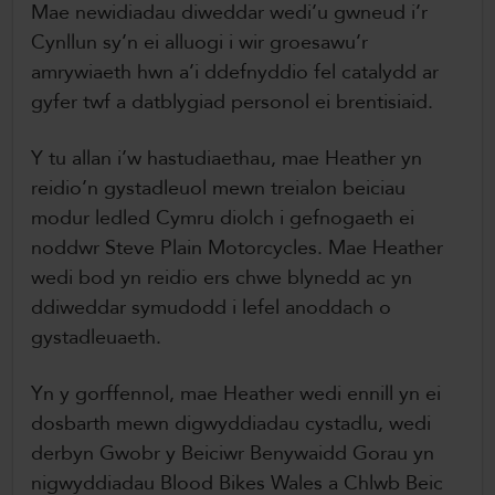
Mae newidiadau diweddar wedi’u gwneud i’r
Cynllun sy’n ei alluogi i wir groesawu’r
amrywiaeth hwn a’i ddefnyddio fel catalydd ar
gyfer twf a datblygiad personol ei brentisiaid.
Y tu allan i’w hastudiaethau, mae Heather yn
reidio’n gystadleuol mewn treialon beiciau
modur ledled Cymru diolch i gefnogaeth ei
noddwr Steve Plain Motorcycles. Mae Heather
wedi bod yn reidio ers chwe blynedd ac yn
ddiweddar symudodd i lefel anoddach o
gystadleuaeth.
Yn y gorffennol, mae Heather wedi ennill yn ei
dosbarth mewn digwyddiadau cystadlu, wedi
derbyn Gwobr y Beiciwr Benywaidd Gorau yn
nigwyddiadau Blood Bikes Wales a Chlwb Beic