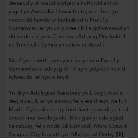
deuaidd y dirwedd addysg a hyfforddiant ôl-
ysgol yn Awstralia. Unwaith eto, mae hon yn
nodwedd hawdd ei hadnabod o Fodel y
Gymanwlad ac yn un y mae'r bil a gyflwynwyd yn
ddiweddar i greu Comisiwn Addysg Drydyddol
ac Ymchwil i Gymru yn ceisio ei disodli.
Nid Cymru wrth gwrs yw'r unig ran o Fodel y
Gymanwlad o addysg ôl-16 sy'n ystyried newid
sylweddol ar hyn o bryd.
Yn dilyn Adolygiad Sainsbury yn Lloegr, mae’n
deg dweud, ac yn eironig felly ers Brexit, na fu’r
Model Cyfandirol o hyfforddiant galwedigaethol
erioed mor boblogaidd. Mae gan yr adolygiad
Sainsbury, fel y noda Bill Esmond, Athro Cyswllt
Dysgu a Chyflogaeth ym Mhrifysgol Derby
[iii]
,