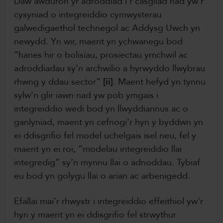
Daw awduron yr adroddiad i’r casgliad nad yw’r
cysyniad o integreiddio cymwysterau
galwedigaethol technegol ac Addysg Uwch yn
newydd. Yn wir, maent yn ychwanegu bod
“hanes hir o bolisïau, prosiectau ymchwil ac
adroddiadau sy’n archwilio a hyrwyddo llwybrau
rhwng y ddau sector”
[ii]
. Maent hefyd yn tynnu
sylw’n glir iawn nad yw pob ymgais i
integreiddio wedi bod yn llwyddiannus ac o
ganlyniad, maent yn cefnogi’r hyn y byddwn yn
ei ddisgrifio fel model uchelgais isel neu, fel y
maent yn ei roi, “modelau integreiddio llai
integredig” sy’n mynnu llai o adnoddau. Tybiaf
eu bod yn golygu llai o arian ac arbenigedd.
Efallai mai'r rhwystr i integreiddio effeithiol yw'r
hyn y maent yn ei ddisgrifio fel strwythur