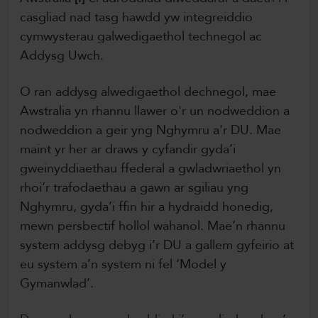
casgliad nad tasg hawdd yw integreiddio
cymwysterau galwedigaethol technegol ac
Addysg Uwch.
O ran addysg alwedigaethol dechnegol, mae
Awstralia yn rhannu llawer o'r un nodweddion a
nodweddion a geir yng Nghymru a'r DU. Mae
maint yr her ar draws y cyfandir gyda’i
gweinyddiaethau ffederal a gwladwriaethol yn
rhoi’r trafodaethau a gawn ar sgiliau yng
Nghymru, gyda’i ffin hir a hydraidd honedig,
mewn persbectif hollol wahanol. Mae’n rhannu
system addysg debyg i’r DU a gallem gyfeirio at
eu system a’n system ni fel ‘Model y
Gymanwlad’.