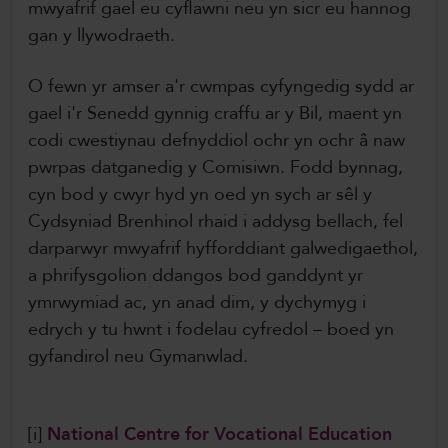
mwyafrif gael eu cyflawni neu yn sicr eu hannog
gan y llywodraeth.
O fewn yr amser a'r cwmpas cyfyngedig sydd ar
gael i'r Senedd gynnig craffu ar y Bil, maent yn
codi cwestiynau defnyddiol ochr yn ochr â naw
pwrpas datganedig y Comisiwn. Fodd bynnag,
cyn bod y cwyr hyd yn oed yn sych ar sêl y
Cydsyniad Brenhinol rhaid i addysg bellach, fel
darparwyr mwyafrif hyfforddiant galwedigaethol,
a phrifysgolion ddangos bod ganddynt yr
ymrwymiad ac, yn anad dim, y dychymyg i
edrych y tu hwnt i fodelau cyfredol – boed yn
gyfandirol neu Gymanwlad.
[i]
National Centre for Vocational Education