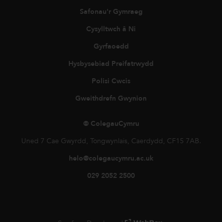
Safonau'r Gymraeg
Cysylltwch â Ni
Gyrfaoedd
Hysbysebiad Preifatrwydd
Polisi Cwcis
Gweithdrefn Gwynion
© ColegauCymru
Uned 7 Cae Gwyrdd, Tongwynlais, Caerdydd, CF15 7AB.
helo@colegaucymru.ac.uk
029 2052 2500