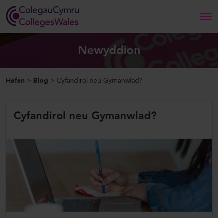
Search
Newyddion
Hafan
Hafan
>
Blog
>
Cyfandirol neu Gymanwlad?
Amdanom Ni
Cyfandirol neu Gymanwlad?
Ein Gwaith
Newyddion a Digwyddiadau
Cysylltwch â Ni
ColegauCymru