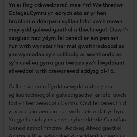
Yn ei flog ddiweddaraf, mae Prif Weithredwr
ColegauCymru Rhyngwladol
ColegauCymru yn edrych eto ar yr hen
Chwaraeon ColegauCymru
broblem o ddarparu sgiliau lefel uwch mewn
meysydd galwedigaethol a thechnegol. Daw i'r
casgliad nad ydym fel cenedl ar ein pen ein
hun wrth wynebu'r her mai gweithredoedd ac
ymrwymiadau sy'n seiliedig ar werthoedd ac
sy'n cael eu gyrru gan bwrpas yw'r llwyddiant
allweddol wrth drawsnewid addysg ôl-16.
Gall ceisio creu ffyrdd newydd o ddarparu
sgiliau technegol a galwedigaethol ar lefel uwch
fod yn her benodol i Gymru. Ond fel cenedl nid
ydym ar ein pen ein hun wrth geisio datrys hyn.
Yn gynharach y mis hwn, cyhoeddodd Canolfan
Genedlaethol Ymchwil Addysg Alwedigaethol
Awstralia
[i]
ei adroddiad diweddaraf a daeth i’r