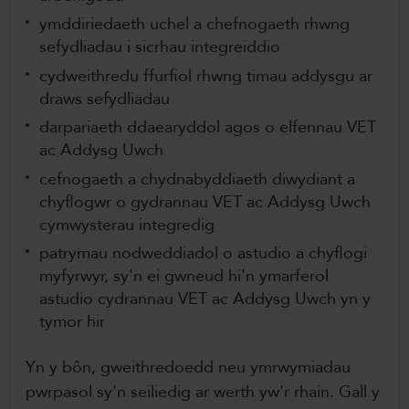
ymddiriedaeth uchel a chefnogaeth rhwng
sefydliadau i sicrhau integreiddio
cydweithredu ffurfiol rhwng timau addysgu ar
draws sefydliadau
darpariaeth ddaearyddol agos o elfennau VET
ac Addysg Uwch
cefnogaeth a chydnabyddiaeth diwydiant a
chyflogwr o gydrannau VET ac Addysg Uwch
cymwysterau integredig
patrymau nodweddiadol o astudio a chyflogi
myfyrwyr, sy'n ei gwneud hi'n ymarferol
astudio cydrannau VET ac Addysg Uwch yn y
tymor hir
Yn y bôn, gweithredoedd neu ymrwymiadau
pwrpasol sy'n seiliedig ar werth yw'r rhain. Gall y