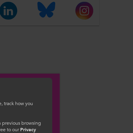
e, track how you
gesWales
om previous browsing
gree to our
Privacy