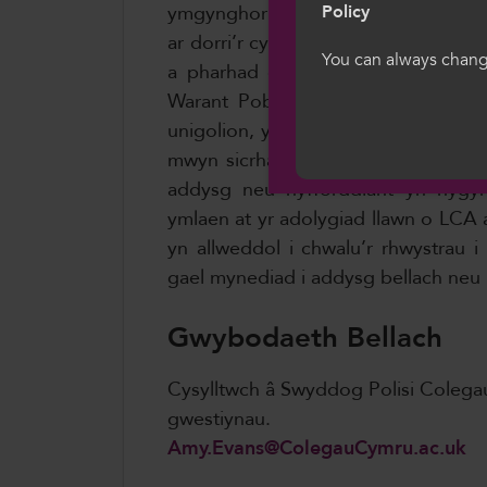
Dewiswch eich iaith
Policy
ymgynghori. Rydym yn falch o’r cy
we hon, rydych yn 
ar dorri’r cylch tlodi ar gyfer plant
gwcis.
You can always change
a pharhad darpariaeth Dysgu Seilie
Warant Pobl Ifanc – sy’n cael ei g
Cymraeg
unigolion, yn enwedig pobl ifanc. 
mwyn sicrhau nad oes unrhyw berson
addysg neu hyfforddiant yn hyg
ymlaen at yr adolygiad llawn o LCA
yn allweddol i chwalu’r rhwystrau i
gael mynediad i addysg bellach neu 
Gwybodaeth Bellach
Cysylltwch â Swyddog Polisi Coleg
gwestiynau.
Amy.Evans@ColegauCymru.ac.uk