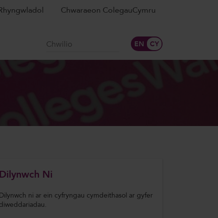
Rhyngwladol
Chwaraeon ColegauCymru
Chwilio
Dilynwch Ni
Dilynwch ni ar ein cyfryngau cymdeithasol ar gyfer
diweddariadau.