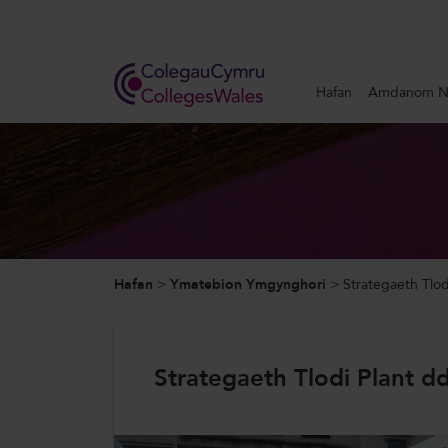
Search
Hafan
Amdanom N
Hafan
Amdanom Ni
Ein Gwaith
Hafan
>
Ymatebion Ymgynghori
>
Strategaeth Tlod
Newyddion a Digwyddiadau
Cysylltwch â Ni
Strategaeth Tlodi Plant d
ColegauCymru