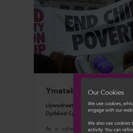
ColegauCymru Rhyngwladol
Chwaraeon ColegauCymru
Ymateb Ymgynghori
Our Cookies
We use cookies, which
Llywodraeth Cymru
engage with our webs
Dyddiad Cyflwyno:
11 Medi 2023
Croeso i Col
We also use cookies t
Ar y cyfan, mae ColegauCymru
activity. You can refi