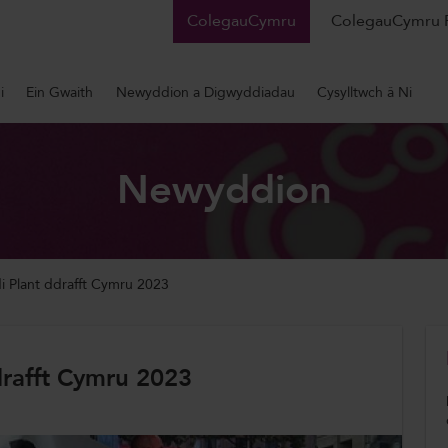
ColegauCymru
ColegauCymru 
i
Ein Gwaith
Newyddion a Digwyddiadau
Cysylltwch â Ni
Newyddion
i Plant ddrafft Cymru 2023
drafft Cymru 2023