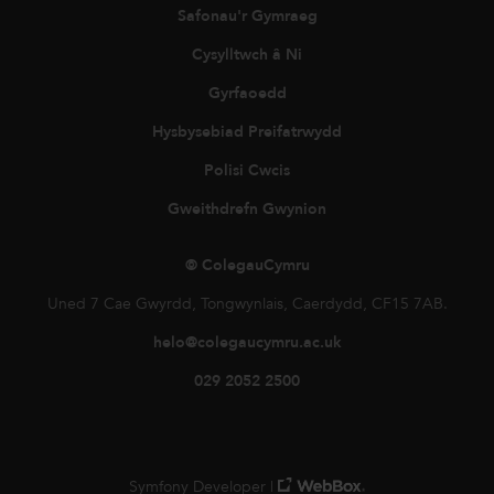
Safonau'r Gymraeg
Cysylltwch â Ni
Gyrfaoedd
Hysbysebiad Preifatrwydd
Polisi Cwcis
Gweithdrefn Gwynion
© ColegauCymru
Uned 7 Cae Gwyrdd, Tongwynlais, Caerdydd, CF15 7AB.
helo@colegaucymru.ac.uk
029 2052 2500
Symfony Developer |