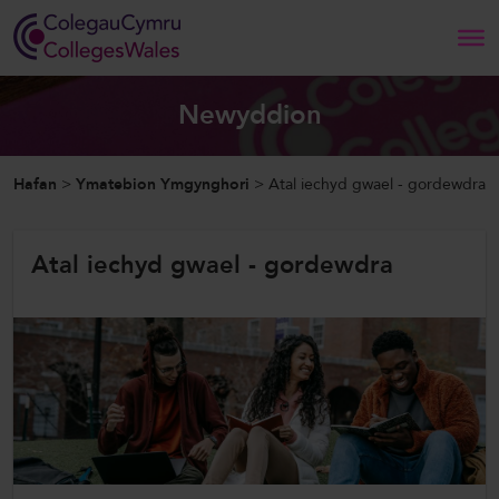
Search
Newyddion
Hafan
Hafan
>
Ymatebion Ymgynghori
>
Atal iechyd gwael - gordewdra
Amdanom Ni
Atal iechyd gwael - gordewdra
Ein Gwaith
Newyddion a Digwyddiadau
Cysylltwch â Ni
ColegauCymru