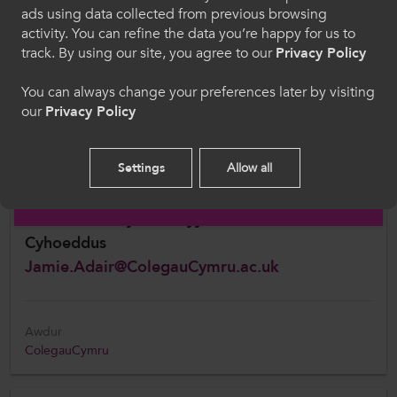
rhwng 6-14 oed.
ads using data collected from previous browsing
Cymraeg
activity. You can refine the data you’re happy for us to
Cefnogi’r sector addysg bellach i adeiladu ar
track. By using our site, you agree to our
Privacy Policy
gyflawni prosiectau Lles Actif llwyddiannus
sy’n hyrwyddo mwy o weithgarwch a gwell
Welcome to CollegesWales
You can always change your preferences later by visiting
iechyd meddwl ymhlith dysgwyr addysg
our
Privacy Policy
Please select your language preference. By using
bellach.
this site you agree to our use of cookies.
Settings
Allow all
Gwybodaeth Bellach
English
Jamie Adair,
Cynorthwyydd Polisi a Materion
Cyhoeddus
Jamie.Adair@ColegauCymru.ac.uk
Awdur
ColegauCymru