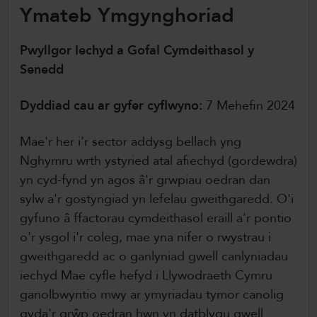
Ymateb Ymgynghoriad
ColegauCymru Rhyngwladol
Chwaraeon ColegauCymru
Pwyllgor Iechyd a Gofal Cymdeithasol y
Senedd
Dyddiad cau ar gyfer cyflwyno:
7 Mehefin 2024
Mae'r her i'r sector addysg bellach yng
Nghymru wrth ystyried atal afiechyd (gordewdra)
yn cyd-fynd yn agos â'r grwpiau oedran dan
sylw a'r gostyngiad yn lefelau gweithgaredd. O'i
gyfuno â ffactorau cymdeithasol eraill a'r pontio
o'r ysgol i'r coleg, mae yna nifer o rwystrau i
gweithgaredd ac o ganlyniad gwell canlyniadau
iechyd Mae cyfle hefyd i Llywodraeth Cymru
ganolbwyntio mwy ar ymyriadau tymor canolig
gyda'r grŵp oedran hwn yn datblygu gwell