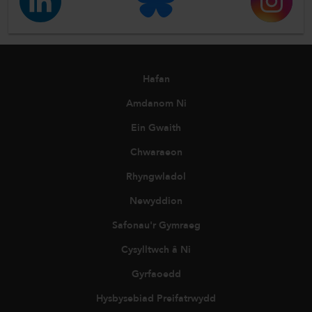
Hafan
Amdanom Ni
Ein Gwaith
Chwaraeon
Rhyngwladol
Newyddion
Safonau'r Gymraeg
Cysylltwch â Ni
Gyrfaoedd
Hysbysebiad Preifatrwydd