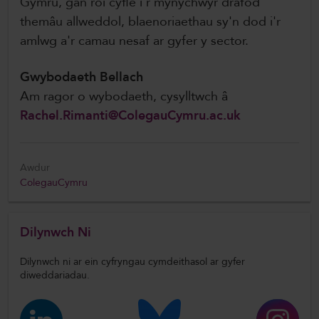
Gymru, gan roi cyfle i'r mynychwyr drafod
themâu allweddol, blaenoriaethau sy'n dod i'r
amlwg a'r camau nesaf ar gyfer y sector.
Gwybodaeth Bellach
Am ragor o wybodaeth, cysylltwch â
Rachel.Rimanti@ColegauCymru.ac.uk
Awdur
ColegauCymru
Dilynwch Ni
Dilynwch ni ar ein cyfryngau cymdeithasol ar gyfer
diweddariadau.