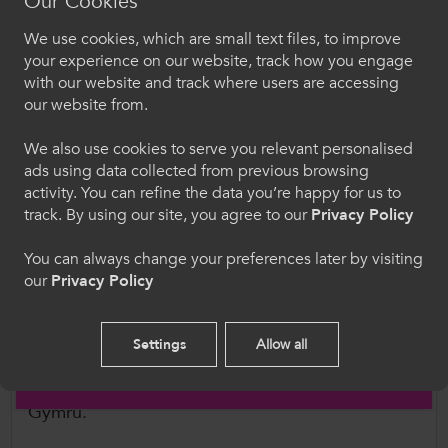
Our Cookies
Diogelu Broffesiynol ac yn ddiweddarach yn
We use cookies, which are small text files, to improve
traddodi sesiwn ymarferol o'r enw Paratowch ar
Croeso i ColegauCymru
your experience on our website, track how you engage
gyfer y Llys.
with our website and track where users are accessing
Dewiswch eich iaith. Trwy ddefnyddio'r safle we
our website from.
Bydd sesiynau ychwanegol yn cynnwys
hon, rydych yn cytuno i'n defnydd o gwcis.
diweddariad ar bolisi, llywodraethu a'r camau
We also use cookies to serve you relevant personalised
ads using data collected from previous browsing
nesaf gan
Siân Jones
, ochr yn ochr â sesiwn
Cymraeg
activity. You can refine the data you’re happy for us to
arbenigol gan
Zoe Lodrick
ar Ddeall Seicoleg y
track. By using our site, you agree to our
Privacy Policy
Troseddwr.
Welcome to CollegesWales
You can always change your preferences later by visiting
Bydd cynrychiolwyr hefyd yn cael cipolwg ar
our
Privacy Policy
Please select your language preference. By using
safbwyntiau profiadau byw drwy sesiwn dan
this site you agree to our use of cookies.
arweiniad
Maxine Thomas
o Goleg Sir Benfro,
Settings
Allow all
yn ogystal â chyfleoedd drwy gydol y dydd i
English
rwydweithio â chydweithwyr o bob cwr o
Gymru.