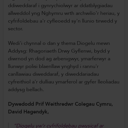
ddiweddaraf i gynrychiolwyr ar ddatblygiadau
allweddol yng Nghymru wrth archwilio'r heriau, y
cyfrifoldebau a'r cyfleoedd sy'n llunio tirwedd y
sector.
Wedi'i chynnal o dan y thema Diogelu mewn
Addysg: Rhagoriaeth Drwy Gyflenwi, bydd y
diwrnod yn dod ag arbenigwyr, ymarferwyr a
llunwyr polisi blaenllaw ynghyd i rannu'r
canllawiau diweddaraf, y diweddariadau
cyfreithiol a'r dulliau ymarferol ar gyfer lleoliadau
addysg bellach.
Dywedodd Prif Weithredwr Colegau Cymru,
David Hagendyk,
“Diogelu yw’r cyfrifoldebau pwysicaf ar