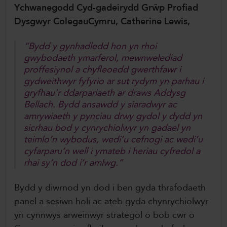
Ychwanegodd Cyd-gadeirydd Grŵp Profiad
Dysgwyr ColegauCymru, Catherine Lewis,
“Bydd y gynhadledd hon yn rhoi
gwybodaeth ymarferol, mewnwelediad
proffesiynol a chyfleoedd gwerthfawr i
gydweithwyr fyfyrio ar sut rydym yn parhau i
gryfhau’r ddarpariaeth ar draws Addysg
Bellach. Bydd ansawdd y siaradwyr ac
amrywiaeth y pynciau drwy gydol y dydd yn
sicrhau bod y cynrychiolwyr yn gadael yn
teimlo’n wybodus, wedi’u cefnogi ac wedi’u
cyfarparu’n well i ymateb i heriau cyfredol a
rhai sy’n dod i’r amlwg.”
Bydd y diwrnod yn dod i ben gyda thrafodaeth
panel a sesiwn holi ac ateb gyda chynrychiolwyr
yn cynnwys arweinwyr strategol o bob cwr o