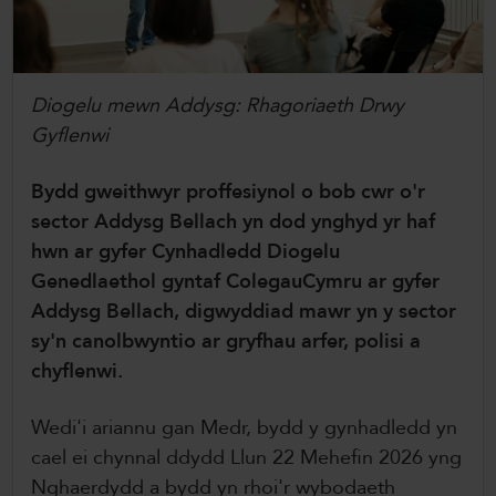
ColegauCymru Rhyngwladol
Chwaraeon ColegauCymru
Diogelu mewn Addysg: Rhagoriaeth Drwy
Gyflenwi
Bydd gweithwyr proffesiynol o bob cwr o'r
sector Addysg Bellach yn dod ynghyd yr haf
hwn ar gyfer Cynhadledd Diogelu
Genedlaethol gyntaf ColegauCymru ar gyfer
Addysg Bellach, digwyddiad mawr yn y sector
sy'n canolbwyntio ar gryfhau arfer, polisi a
chyflenwi.
Wedi'i ariannu gan Medr, bydd y gynhadledd yn
cael ei chynnal ddydd Llun 22 Mehefin 2026 yng
Nghaerdydd a bydd yn rhoi'r wybodaeth