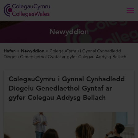
Search
Newyddion
Hafan
Hafan
>
Newyddion
>
ColegauCymru i Gynnal Cynhadledd
Diogelu Genedlaethol Gyntaf ar gyfer Colegau Addysg Bellach
Amdanom Ni
ColegauCymru i Gynnal Cynhadledd
Ein Gwaith
Diogelu Genedlaethol Gyntaf ar
Newyddion a Digwyddiadau
gyfer Colegau Addysg Bellach
Cysylltwch â Ni
ColegauCymru