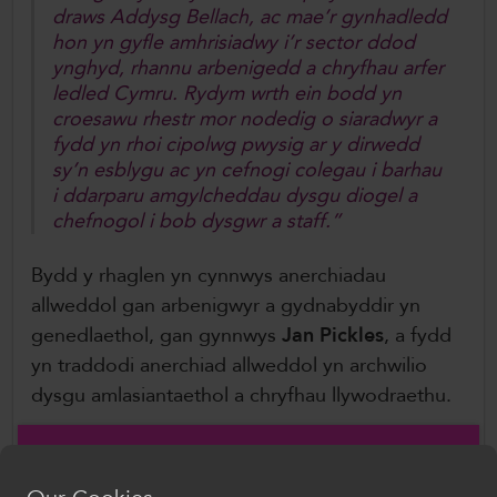
draws Addysg Bellach, ac mae’r gynhadledd
hon yn gyfle amhrisiadwy i’r sector ddod
ynghyd, rhannu arbenigedd a chryfhau arfer
ledled Cymru. Rydym wrth ein bodd yn
croesawu rhestr mor nodedig o siaradwyr a
fydd yn rhoi cipolwg pwysig ar y dirwedd
sy’n esblygu ac yn cefnogi colegau i barhau
i ddarparu amgylcheddau dysgu diogel a
chefnogol i bob dysgwr a staff.”
Bydd y rhaglen yn cynnwys anerchiadau
allweddol gan arbenigwyr a gydnabyddir yn
genedlaethol, gan gynnwys
Jan Pickles
, a fydd
yn traddodi anerchiad allweddol yn archwilio
dysgu amlasiantaethol a chryfhau llywodraethu.
Bydd y cynrychiolwyr hefyd yn clywed gan
Dai
Durbridge
, a fydd yn siarad am Ragoriaeth