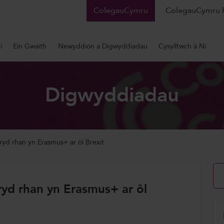
ColegauCymru
ColegauCymru 
i
Ein Gwaith
Newyddion a Digwyddiadau
Cysylltwch â Ni
Digwyddiadau
d rhan yn Erasmus+ ar ôl Brexit
d rhan yn Erasmus+ ar ôl