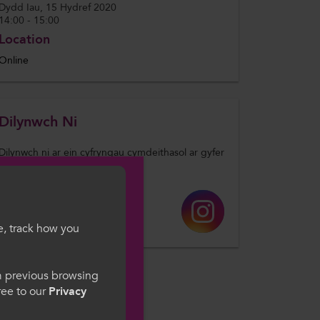
Dydd Iau, 15 Hydref 2020
14:00 - 15:00
Location
Online
Dilynwch Ni
Dilynwch ni ar ein cyfryngau cymdeithasol ar gyfer
diweddariadau.
e, track how you
gesWales
om previous browsing
gree to our
Privacy
ge preference. By