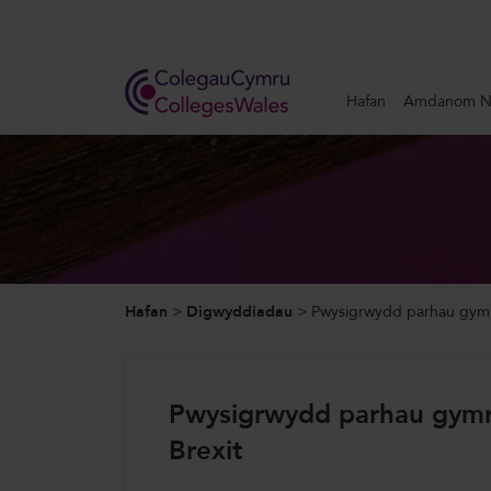
Search
Hafan
Amdanom N
Hafan
Amdanom Ni
Ein Gwaith
Hafan
>
Digwyddiadau
>
Pwysigrwydd parhau gymry
Newyddion a Digwyddiadau
Cysylltwch â Ni
Pwysigrwydd parhau gymry
Brexit
ColegauCymru