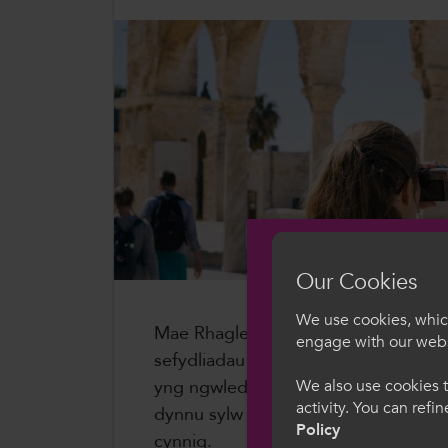
ColegauCymru Rhyngwladol
Chwaraeon ColegauCymru
Our Cookies
We use cookies, which
Mae Rhaglen Erasmus+ yn rhoi cyfle
engage with our webs
sefydliadau addysg bellach ledled Cy
Croeso i Col
We also use cookies t
yng ngwledydd Ewrop. Wrth i'r DU a
activity. You can refi
dynnu sylw at werth y rhaglen hon, 
Dewiswch eich iaith
Policy
cynnig.