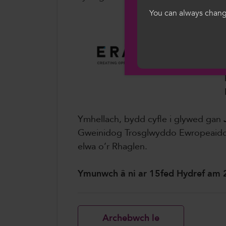
we hon, rydych yn 
gwcis.
You can always change
Cymraeg
Ymhellach, bydd cyfle i glywed gan
Gweinidog Trosglwyddo Ewropeaidd
elwa o’r Rhaglen.
Ymunwch â ni ar 15fed Hydref am
Archebwch le