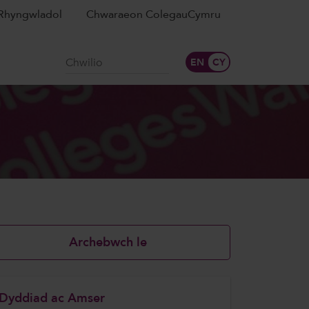
Rhyngwladol
Chwaraeon ColegauCymru
Chwilio
Archebwch le
Dyddiad ac Amser