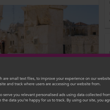
 are small text files, to improve your experience on our websit
oedd cyffrous i ddysgwyr a staff mewn
ite and track where users are accessing our website from.
mru i ennill profiad gwaith a hyfforddiant
egauCymru
Welcome to Colle
o serve you relevant personalised ads using data collected fr
dael yr UE, mae'n bwysicach nag erioed i
ne the data you’re happy for us to track. By using our site, you a
a'r cyfleoedd newid bywyd y mae'n eu
. Trwy ddefnyddio'r safle
Please select your langua