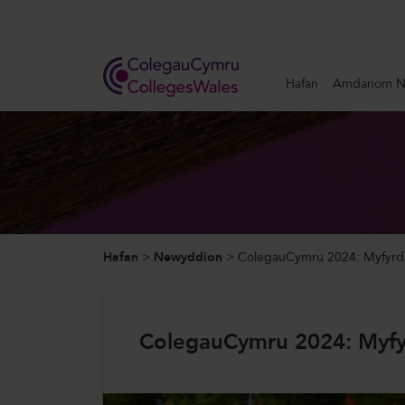
Search
Hafan
Amdanom N
Hafan
Amdanom Ni
Ein Gwaith
Hafan
>
Newyddion
>
ColegauCymru 2024: Myfyrd
Newyddion a Digwyddiadau
Cysylltwch â Ni
ColegauCymru 2024: Myfy
ColegauCymru