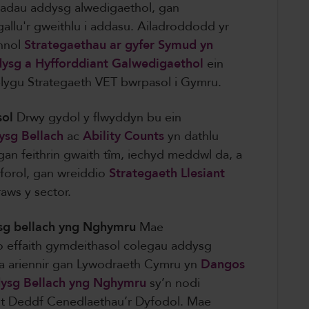
ygiadau addysg alwedigaethol, gan
allu'r gweithlu i addasu. Ailadroddodd yr
nnol
Strategaethau ar gyfer Symud yn
dysg a Hyfforddiant Galwedigaethol
ein
lygu Strategaeth VET bwrpasol i Gymru.
ol
Drwy gydol y flwyddyn bu ein
sg Bellach
ac
Ability Counts
yn dathlu
an feithrin gwaith tîm, iechyd meddwl da, a
forol, gan wreiddio
Strategaeth Llesiant
aws y sector.
sg bellach yng Nghymru
Mae
 effaith gymdeithasol colegau addysg
l a ariennir gan Lywodraeth Cymru yn
Dangos
ysg Bellach yng Nghymru
sy’n nodi
iant Deddf Cenedlaethau’r Dyfodol. Mae