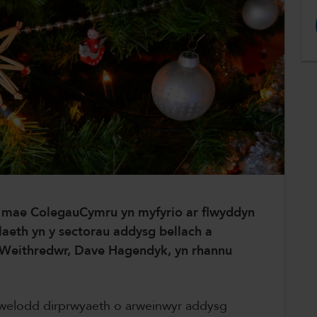
, mae ColegauCymru yn myfyrio ar flwyddyn
laeth yn y sectorau addysg bellach a
f Weithredwr, Dave Hagendyk, yn rhannu
elodd dirprwyaeth o arweinwyr addysg