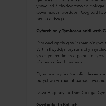
ymweliad â chydweithwyr o golegau 
Gweriniaeth Iwerddon, Gogledd Iwe
heriau a dysgu.
Cyfarchion y Tymhorau oddi wrth
Dim ond cipolwg yw’r rhain o’r gwait
Wrth i flwyddyn brysur a chynhyrchi
yn estyn ein diolch o galon i’n cydw
a’u partneriaeth barhaus.
Dymunwn wyliau Nadolig pleserus a 
edrychwn ymlaen at barhau i weithio
Dave Hagendyk a Thîm ColegauCym
Gwybodaeth Bellach