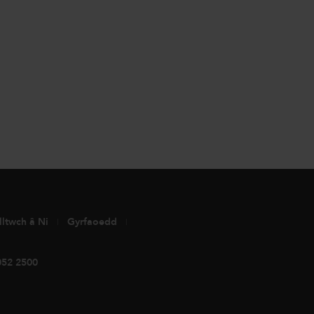
lltwch â Ni
Gyrfaoedd
052 2500