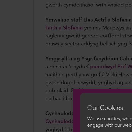
gwerth cymdeithasol wrth wraidd p
Ymweliad staff Lles Actif â Slofenia
Taith â Slofenia
ym mis Mai pwyslais 
raglenni gweithgaredd corfforol strwy
draws y sector addysg bellach yng
Ymgysylltu ag Ysgrifenyddion Cab
a dechrau'r hydref
penodwyd Prif W
meithrin perthynas gref â Vikki How
gweinidogol newydd, ynghyd ag aelo
pob plaid. Bydd yr ymgysylltu hwn y
parhau i fod yn ganolog i drafodaeth
Our Cookies
Cynhadledd Flynyddol ColegauCy
We use cookies, which
Cynhadledd Flynyddol a Chinio
. Da
engage with our webs
ynghyd i ffocysu ar flaenoriaethau 