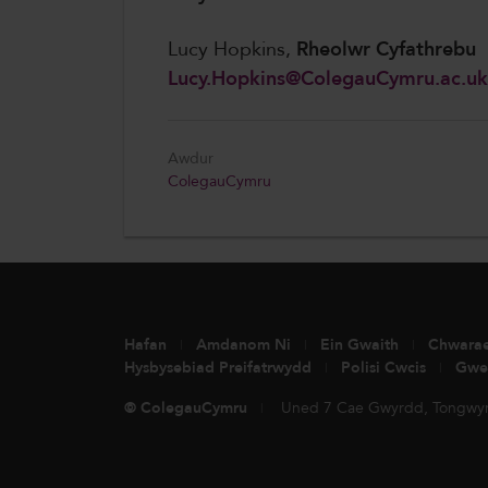
Lucy Hopkins,
Rheolwr Cyfathrebu
Lucy.Hopkins@ColegauCymru.ac.uk
Awdur
ColegauCymru
Hafan
Amdanom Ni
Ein Gwaith
Chwara
Hysbysebiad Preifatrwydd
Polisi Cwcis
Gwe
© ColegauCymru
Uned 7 Cae Gwyrdd, Tongwyn