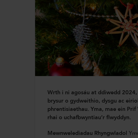
ColegauCymru Rhyngwladol
Chwaraeon ColegauCymru
Wrth i ni agosáu at ddiwedd 2024
brysur o gydweithio, dysgu ac eirio
phrentisiaethau. Yma, mae ein Pri
rhai o uchafbwyntiau’r flwyddyn.
Mewnwelediadau Rhyngwladol
Ymw