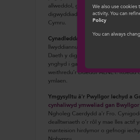
Croeso i Col
allweddol, gan gynnwys dyfodol polis
We also use cookies t
activity. You can refi
digwyddiad rôl ganolog y sector wr
Dewiswch eich iaith
Policy
Cymru.
we hon, rydych yn 
gwcis.
You can always change
Cynadleddau Blynyddol ADY a SB
llwyddiannus ar gyfer Anghenion Dy
Cymraeg
Daeth y digwyddiadau ag ymarferwyr A
ynghyd i ganolbwyntio ar beth mae c
weithredu’r Ddeddf ALNET. Roedd cy
ymlaen.
Ymgysylltu â'r Pwyllgor Iechyd a G
cynhaliwyd ymweliad gan Bwyllgor
Ngholeg Caerdydd a'r Fro. Cynigodd 
dealltwriaeth o’r rôl y mae lles acti
manteision hirdymor o gefnogi iechy
Nghymru.