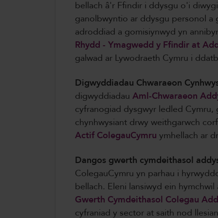
bellach â'r Ffindir i ddysgu o'i diw
ganolbwyntio ar ddysgu personol a g
adroddiad a gomisiynwyd yn anniby
Rhydd - Ymagwedd y Ffindir at Ad
galwad ar Lywodraeth Cymru i ddatb
Digwyddiadau Chwaraeon Cynhwys
digwyddiadau
Aml-Chwaraeon Addy
cyfranogiad dysgwyr ledled Cymru, g
chynhwysiant drwy weithgarwch corf
Actif ColegauCymru
ymhellach ar dr
Dangos gwerth cymdeithasol addy
ColegauCymru yn parhau i hyrwyddo
bellach. Eleni lansiwyd ein hymchwi
Gwerth Cymdeithasol Colegau Add
cyfraniad y sector at saith nod lles