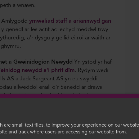
opeth a wnawn.
Amlygodd
ymweliad staff a ariannwyd gan
y genedl ar les actif ac iechyd meddwl trwy
thuredig, a’r dysgu y gellid ei roi ar waith ar
 Nghymru.
inet a Gweinidogion Newydd
Yn ystod yr haf
einidog newydd a'i phrif dîm
. Rydym wedi
ells AS a Jack Sargeant AS yn eu swyddi
dau allweddol eraill o’r Senedd ar draws
n helpu i sicrhau bod addysg bellach yn
au polisi a blaenoriaethau ariannu.
mru
Ym mis Hydref cynhaliwyd ein
 are small text files, to improve your experience on our websit
eth y digwyddiad ag arweinwyr sector
ite and track where users are accessing our website from.
ar gyfer y degawd nesaf a thrafod themâu