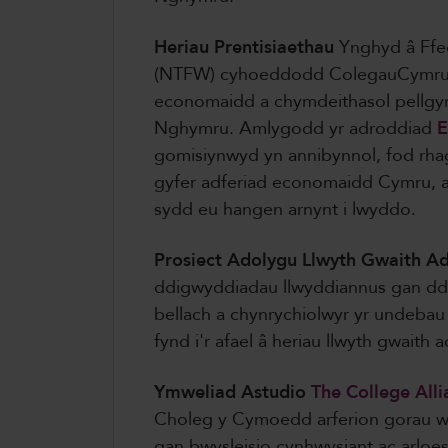
Heriau Prentisiaethau
Ynghyd â Ffe
(NTFW) cyhoeddodd ColegauCymru d
economaidd a chymdeithasol pellgyrh
Nghymru. Amlygodd yr adroddiad
E
gomisiynwyd yn annibynnol, fod rhagl
gyfer adferiad economaidd Cymru, ac 
sydd eu hangen arnynt i lwyddo.
Prosiect Adolygu Llwyth Gwaith A
ddigwyddiadau llwyddiannus gan dd
bellach a chynrychiolwyr yr undebau l
fynd i'r afael â heriau llwyth gwaith ac
Ymweliad Astudio
The College Alli
Choleg y Cymoedd arferion gorau w
gan bwysleisio cynhwysiant ac arloe