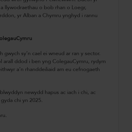
a llywodraethau o bob rhan o Loegr,
rddon, yr Alban a Chymru ynghyd i rannu
 ColegauCymru
h gwych sy’n cael ei wneud ar ran y sector.
ol arall ddod i ben yng ColegauCymru, rydym
eithwyr a’n rhanddeiliaid am eu cefnogaeth
blwyddyn newydd hapus ac iach i chi, ac
 gyda chi yn 2025.
ru.