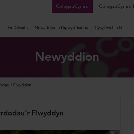
ColegauCymru
ColegauCymru 
i
Ein Gwaith
Newyddion a Digwyddiadau
Cysylltwch â Ni
Newyddion
odau’r Flwyddyn
rdodau’r Flwyddyn