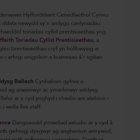
derasiwn Hyfforddiant Cenedlaethol Cymru
data newydd sy’n amlygu canlyniadau
aeddol toriadau cyllid prentisiaethau yng
ffaith Toriadau Cyllid Prentisiaethau,
a
en brentisiaethau cryf yn hollbwysig ar
i arfogi unigolion a busnesau â'r sgiliau
ddysg Bellach
Cynhaliom gyfres o
od ag arweinwyr ac ymarferwyr addysg
lafur ar y cyd ynghyd i chwilio am atebion i
 i wella lles staff.
ance
Dangosodd ymweliad astudio ar y cyd â
rth gefnogi dysgwyr ag anghenion amrywiol,
sedd wrth gyflwyno'r cwricwlwm. Daeth yr