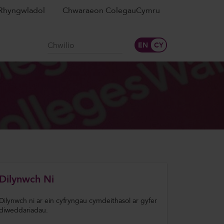
Rhyngwladol
Chwaraeon ColegauCymru
Chwilio
Dilynwch Ni
Dilynwch ni ar ein cyfryngau cymdeithasol ar gyfer
diweddariadau.