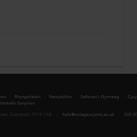
eon
Rhyngwladol
Newyddion
Safonau'r Gymraeg
Cysy
ithdrefn Gwynion
lais, Caerdydd, CF15 7AB.
helo@colegaucymru.ac.uk
029 2