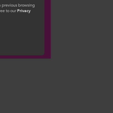
gesWales
om previous browsing
gree to our
Privacy
ge preference. By
to our use of